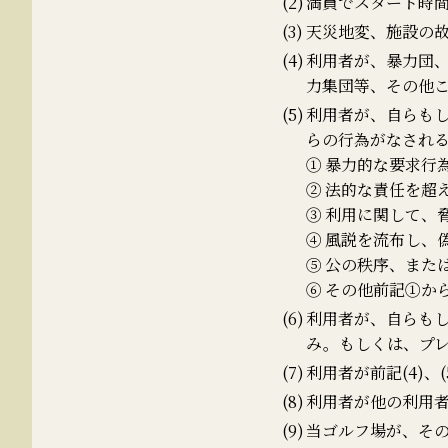
満員でスタート時
天災地変、施設の
利用者が、暴力団
力集団等、その他
利用者が、自らも
らの行為がなされ
①
暴力的な要求行
②
法的な責任を超
③
利用に関して、
④
風説を流布し、
⑤
公の秩序、また
⑥
その他前記①か
利用者が、自らも
み。もしくは、プ
利用者が前記(4)、
利用者が他の利用
当ゴルフ場が、そ