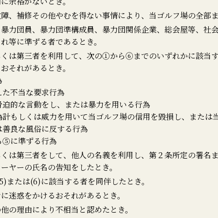
間に余裕がないとき。
故障、補修その他やむを得ない事情により、当ゴルフ場の全部
、暴力団員、暴力団準構成員、暴力団関係企業、総会屋等、社
これ等に準ずる者であるとき。
しくは第三者を利用して、次の①から⑥までのいずれかに該当
るおそれがあるとき。
為
えた不当な要求行為
脅迫的な言動をし、または暴力を用いる行為
偽計もしくは威力を用いて当ゴルフ場の信用を毀損し、または
は善良な風俗に反する行為
ら⑤に準ずる行為
しくは第三者をして、他人の名義を利用し、第２条所定の署名
レーヤーの氏名の告知をしたとき。
(5)または(6)に該当する者を同伴したとき。
者に迷惑をかけるおそれがあるとき。
の他の理由により不相当と認めたとき。